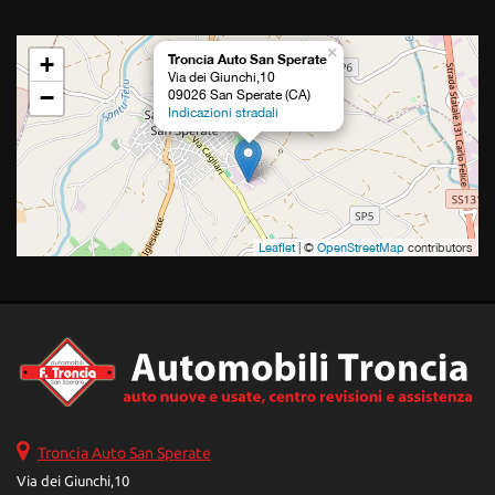
×
+
Troncia Auto San Sperate
Via dei Giunchi,10
−
09026 San Sperate (CA)
Indicazioni stradali
Leaflet
| ©
OpenStreetMap
contributors
Troncia Auto San Sperate
Via dei Giunchi,10