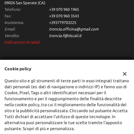
09026 San Sperate (CA)
Telefono:
+39 070 960 1965
Fax:
+39 070 960 3543
Assistenza:
+393779703225
Email:
troncia.officina@gmail.com
Vendita:
troncia.f@tiscali.it
Indicazioni stradali
Dati fiscali:
Cookie policy
Troncia Francesco Automobili
Via dei Giunchi,10, San Sperate (CA)
Questo sito e gli strumenti di terze parti in esso integrati trattano
C.F/P.IVA:
00684160955
dati personali (es. dati di navigazione o indirizzi IP) e fanno uso di
Registro delle imprese:
CA
Cookie, Pixel, Tags o altri identificatori necessari per il
funzionamento e per il raggiungimento delle finalità descritte
nella cookie policy, tra cui il miglioramento delle funzionalità del
sito e la pubblicità personalizzata. Cliccando sul pulsante Accetta
Tutti dichiari di accettare l'utilizzo di queste tecnologie. In
alternativa puoi personalizzare le tue scelte tramite l'apposito
pulsante. Scopri di più e personalizza.