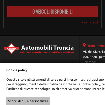
0 VEICOLI DISPONIBILI
Mostra tutti
Troncia Aut
Via dei Giunchi,
09026 San Spera
Telefono:
Fax:
Cookie policy
Assistenza:
Email:
Questo sito e gli strumenti di terze parti in esso integrati trattano 
Vendita:
per il raggiungimento delle finalità descritte nella cookie policy, t
Indicazioni str
l'utilizzo di queste tecnologie. In alternativa puoi personalizzare le
Copyright © 2026 GestionaleAuto.com S.r.l., Tutti i diritti riservati -
Scopri di più e personalizza
Le