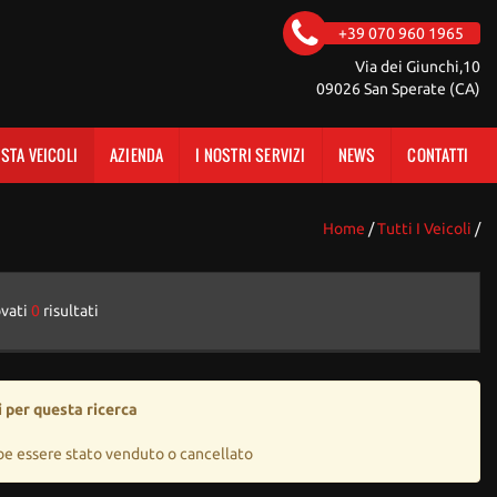
+39 070 960 1965
Via dei Giunchi,10
09026 San Sperate (CA)
ISTA VEICOLI
AZIENDA
I NOSTRI SERVIZI
NEWS
CONTATTI
Home
/
Tutti I Veicoli
/
ovati
0
risultati
 per questa ricerca
be essere stato venduto o cancellato