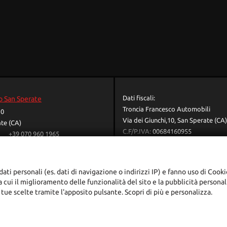
Dati fiscali:
o San Sperate
Troncia Francesco Automobili
10
Via dei Giunchi,10, San Sperate (CA)
te (CA)
C.F/P.IVA:
00684160955
+39 070 960 1965
Registro delle imprese:
CA
+39 070 960 3543
+393779703225
troncia.officina@gmail.com
dati personali (es. dati di navigazione o indirizzi IP) e fanno uso di Cooki
troncia.f@tiscali.it
ra cui il miglioramento delle funzionalità del sito e la pubblicità persona
adali
 tue scelte tramite l'apposito pulsante. Scopri di più e personalizza.
ggi l'informativa sulla privacy
-
Cookie Policy