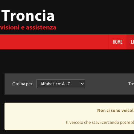
HOME
L
Ordina per:
Tr
Non ci sono veicoli
Il veicolo che stavi cercando potreb