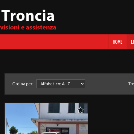
HOME
L
Ordina per:
Tr