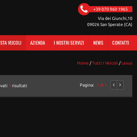
+39 070 960 1965
Via dei Giunchi,10
09026 San Sperate (CA)
ISTA VEICOLI
AZIENDA
I NOSTRI SERVIZI
NEWS
CONTATTI
Home
/
Tutti I Veicoli
/
Lexus
Pagina:
1 di 1
ovati
1
risultati