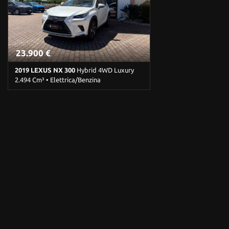
23.900 €
2019 LEXUS NX 300
Hybrid 4WD Luxury
2.494 Cm³ • Elettrica/Benzina
154.000 Km • Cambio Automatico (0) •
Bianco perlato • 5 Porte • ABS • Adaptive
Cruise Control • Airbag • Airbag laterali •
Airbag Passeggero • Airbag posteriore •
Airbag testa • Alzacristalli elettrici •
Antifurto • Autoradio • Bluetooth •
Bracciolo • Cerchi in lega • Chiusura
centralizzata • Climatizzatore •
Climatizzatore automatico, 3 zone •
Climatizzatore automatico, 4 zone •
Controllo trazione • Cruise Control • ESP •
Fari direzionali • Fari full-LED • Fendinebbia
• Frenata d'emergenza assistita • Freno di
stazionamento elettrico • Immobilizzatore