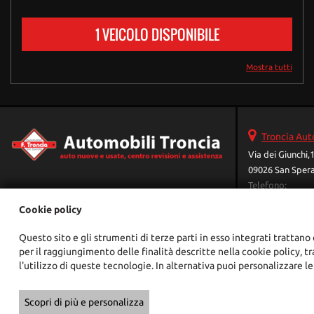
1 VEICOLO DISPONIBILE
Mostra tutti
Troncia Aut
Via dei Giunchi,
09026 San Spera
Telefono:
Fax:
Cookie policy
Assistenza:
Email:
Questo sito e gli strumenti di terze parti in esso integrati trattano 
Vendita:
per il raggiungimento delle finalità descritte nella cookie policy, t
Indicazioni str
l'utilizzo di queste tecnologie. In alternativa puoi personalizzare le
Copyright © 2026 GestionaleAuto.com S.r.l., Tutti i diritti riservati -
Scopri di più e personalizza
Le