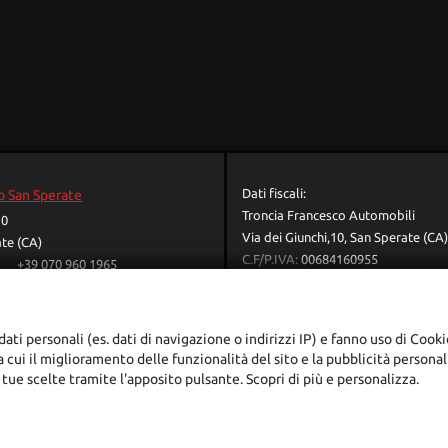
elettronico • Interni in pelle • Leve al
volante • Limitatore di velocità • Luce
d'ambiente • Luci diurne • Luci diurne LED •
Park Distance Control • Portellone
posteriore elettrico • Regolazione
elettrica sedili • Sedile posteriore
sdoppiato • Sedili riscaldati • Sensore di
luce • Sensore di pioggia • Sensori di
parcheggio posteriori • Servosterzo •
Navigatore satellitare • Specchietti laterali
Dati fiscali:
o San Sperate
elettrici • Start/Stop Automatico •
Troncia Francesco Automobili
Supporto lombare • Telecamera per
10
parcheggio assistito • Trazione integrale •
Via dei Giunchi,10, San Sperate (CA)
te (CA)
Vetri oscurati • Volante in pelle
C.F/P.IVA:
00684160955
+39 070 960 1965
Registro delle imprese:
CA
+39 070 960 3543
+393779703225
troncia.officina@gmail.com
dati personali (es. dati di navigazione o indirizzi IP) e fanno uso di Cooki
troncia.f@tiscali.it
ra cui il miglioramento delle funzionalità del sito e la pubblicità persona
adali
 tue scelte tramite l'apposito pulsante. Scopri di più e personalizza.
ggi l'informativa sulla privacy
-
Cookie Policy