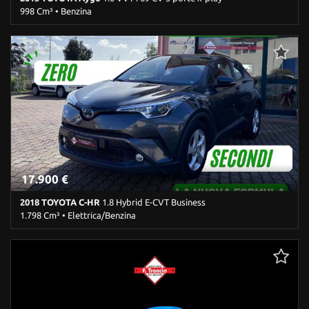
998 Cm³ • Benzina
31.000 Km • Cambio Manuale (5) • Bianco metallizzato • 5 Porte •
ABS • Airbag • Airbag Passeggero • Cerchi in lega • Controllo
trazione • ESP
17.900 €
2018 TOYOTA C-HR
1.8 Hybrid E-CVT Business
1.798 Cm³ • Elettrica/Benzina
69.000 Km • Cambio Automatico (0) • Grigio metallizzato • 5 Porte
• ABS • Airbag laterali • Airbag testa • Alzacristalli elettrici •
Autoradio • Bluetooth • Cerchi in lega • Chiusura centralizzata •
Climatizzatore • Controllo trazione • Cruise Control • ESP •
Fendinebbia • Immobilizzatore elettronico • Regolazione elettrica
sedili • Sedile posteriore sdoppiato • Servosterzo • Navigatore