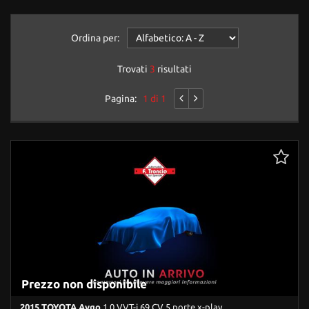
Ordina per:
Trovati
3
risultati
Pagina:
1 di 1
Prezzo non disponibile
2015 TOYOTA Aygo
1.0 VVT-i 69 CV 5 porte x-play