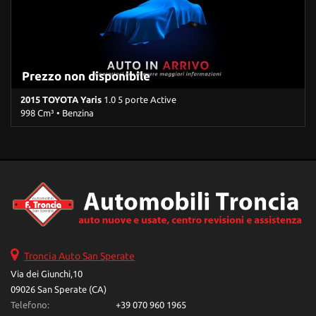
satellitare • Specchietti laterali elettrici • Telecamera per
parcheggio assistito
Prezzo non disponibile
2015 TOYOTA Yaris
1.0 5 porte Active
998 Cm³ • Benzina
121.300 Km • Cambio Manuale (5) • Rosso metallizzato • 5 Porte •
ABS • Airbag laterali • Airbag testa • Alzacristalli elettrici •
Autoradio • Bluetooth • Chiusura centralizzata • Climatizzatore •
Controllo trazione • ESP • Fendinebbia • Immobilizzatore
elettronico • Sedile posteriore sdoppiato • Servosterzo •
Specchietti laterali elettrici • Telecamera per parcheggio assistito
Troncia Auto San Sperate
Via dei Giunchi,10
09026 San Sperate (CA)
Telefono:
+39 070 960 1965