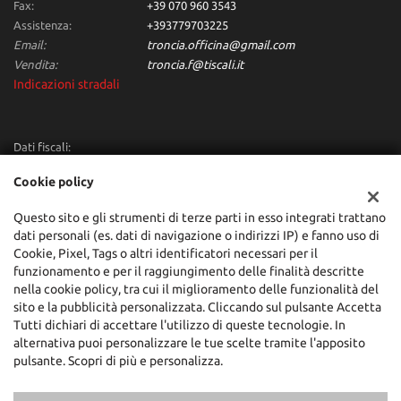
Fax:
+39 070 960 3543
Assistenza:
+393779703225
Email:
troncia.officina@gmail.com
Vendita:
troncia.f@tiscali.it
Indicazioni stradali
Dati fiscali:
Troncia Francesco Automobili
Cookie policy
Via dei Giunchi,10, San Sperate (CA)
C.F/P.IVA:
00684160955
Questo sito e gli strumenti di terze parti in esso integrati trattano
Registro delle imprese:
CA
dati personali (es. dati di navigazione o indirizzi IP) e fanno uso di
Cookie, Pixel, Tags o altri identificatori necessari per il
funzionamento e per il raggiungimento delle finalità descritte
nella cookie policy, tra cui il miglioramento delle funzionalità del
sito e la pubblicità personalizzata. Cliccando sul pulsante Accetta
Tutti dichiari di accettare l'utilizzo di queste tecnologie. In
alternativa puoi personalizzare le tue scelte tramite l'apposito
pulsante. Scopri di più e personalizza.