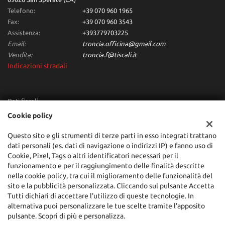
Telefono:
+39 070 960 1965
Fax:
+39 070 960 3543
Assistenza:
+393779703225
Email:
troncia.officina@gmail.com
Vendita:
troncia.f@tiscali.it
Indicazioni stradali
Dati fiscali:
Troncia Francesco Automobili
Cookie policy
Via dei Giunchi,10, San Sperate (CA)
C.F/P.IVA:
00684160955
Questo sito e gli strumenti di terze parti in esso integrati trattano
dati personali (es. dati di navigazione o indirizzi IP) e fanno uso di
Registro delle imprese:
CA
Cookie, Pixel, Tags o altri identificatori necessari per il
funzionamento e per il raggiungimento delle finalità descritte
nella cookie policy, tra cui il miglioramento delle funzionalità del
sito e la pubblicità personalizzata. Cliccando sul pulsante Accetta
Tutti dichiari di accettare l'utilizzo di queste tecnologie. In
alternativa puoi personalizzare le tue scelte tramite l'apposito
pulsante. Scopri di più e personalizza.