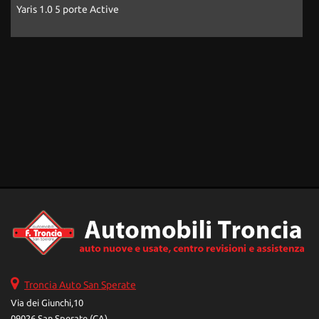
Yaris 1.0 5 porte Active
A
Troncia Auto San Sperate
Via dei Giunchi,10
09026 San Sperate (CA)