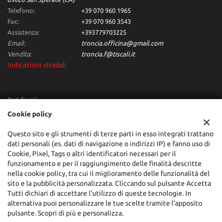
Telefono:
+39 070 960 1965
Fax:
+39 070 960 3543
Assistenza:
+393779703225
Email:
troncia.officina@gmail.com
Vendita:
troncia.f@tiscali.it
Indicazioni stradali
Dati fiscali:
Troncia Francesco Automobili
Cookie policy
Via dei Giunchi,10, San Sperate (CA)
C.F/P.IVA:
00684160955
Questo sito e gli strumenti di terze parti in esso integrati trattano
dati personali (es. dati di navigazione o indirizzi IP) e fanno uso di
Registro delle imprese:
CA
Cookie, Pixel, Tags o altri identificatori necessari per il
funzionamento e per il raggiungimento delle finalità descritte
nella cookie policy, tra cui il miglioramento delle funzionalità del
sito e la pubblicità personalizzata. Cliccando sul pulsante Accetta
Tutti dichiari di accettare l'utilizzo di queste tecnologie. In
alternativa puoi personalizzare le tue scelte tramite l'apposito
pulsante. Scopri di più e personalizza.