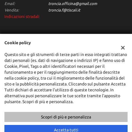
Email:
troncia.officina@gmail.com
Vendita:
troncia.f@tiscali.it
Indicazioni stradali
Dati fiscali:
Cookie policy
Troncia Francesco Automobili
Via dei Giunchi,10, San Sperate (CA)
Questo sito e gli strumenti di terze parti in esso integrati trattano
C.F/P.IVA:
00684160955
dati personali (es. dati di navigazione o indirizzi IP) e fanno uso di
Registro delle imprese:
CA
Cookie, Pixel, Tags o altri identificatori necessari per il
funzionamento e per il raggiungimento delle finalità descritte
nella cookie policy, tra cui il miglioramento delle funzionalità del
sito e la pubblicità personalizzata. Cliccando sul pulsante Accetta
Tutti dichiari di accettare l'utilizzo di queste tecnologie. In
alternativa puoi personalizzare le tue scelte tramite l'apposito
pulsante. Scopri di più e personalizza.
Scopri di più e personalizza
Copyright © 2026 GestionaleAuto.com S.r.l., Tutti i diritti riservati -
Leggi l'informativa sulla privacy
-
Cookie Policy
Accetta tutti