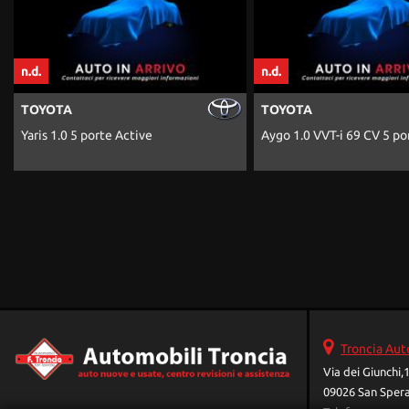
n.d.
n.d.
TOYOTA
FIAT
Aygo 1.0 VVT-i 69 CV 5 porte x-play
Punto 1.3 MJT I
Street
Troncia Aut
Via dei Giunchi,
09026 San Spera