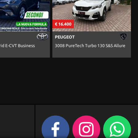
6.400
€ 14.900
UGEOT
NISSAN
8 PureTech Turbo 130 S&S Allure
Juke 1.0 DIG-T 114 CV N-Connect