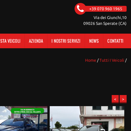
+39 070 960 1965
Via dei Giunchi,10
09026 San Sperate (CA)
ISTA VEICOLI
AZIENDA
I NOSTRI SERVIZI
NEWS
CONTATTI
Home
/
Tutti I Veicoli
/
<
>