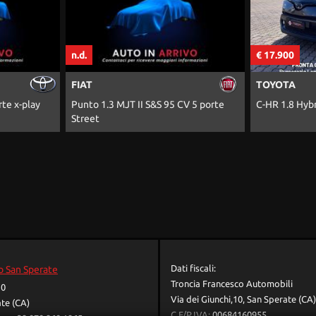
€ 17.900
€ 1
TOYOTA
PE
I S&S 95 CV 5 porte
C-HR 1.8 Hybrid E-CVT Business
300
Dati fiscali:
o San Sperate
Troncia Francesco Automobili
10
Via dei Giunchi,10, San Sperate (CA)
te (CA)
C.F/P.IVA:
00684160955