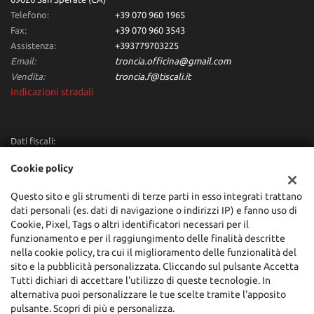
Telefono:
+39 070 960 1965
Fax:
+39 070 960 3543
Assistenza:
+393779703225
Email:
troncia.officina@gmail.com
Vendita:
troncia.f@tiscali.it
Indicazioni stradali
Dati fiscali:
Troncia Francesco Automobili
Cookie policy
Via dei Giunchi,10, San Sperate (CA)
C.F/P.IVA:
00684160955
Questo sito e gli strumenti di terze parti in esso integrati trattano
Registro delle imprese:
CA
dati personali (es. dati di navigazione o indirizzi IP) e fanno uso di
Cookie, Pixel, Tags o altri identificatori necessari per il
funzionamento e per il raggiungimento delle finalità descritte
nella cookie policy, tra cui il miglioramento delle funzionalità del
sito e la pubblicità personalizzata. Cliccando sul pulsante Accetta
Tutti dichiari di accettare l'utilizzo di queste tecnologie. In
alternativa puoi personalizzare le tue scelte tramite l'apposito
pulsante. Scopri di più e personalizza.