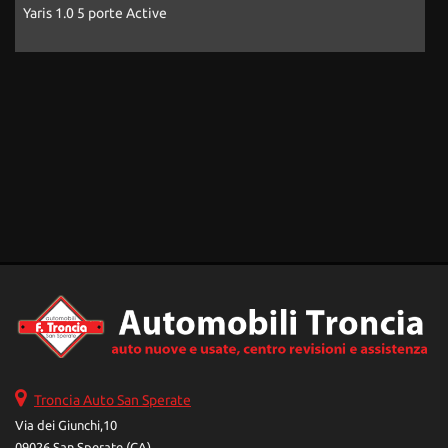
Yaris 1.0 5 porte Active
A
Troncia Auto San Sperate
Via dei Giunchi,10
09026 San Sperate (CA)