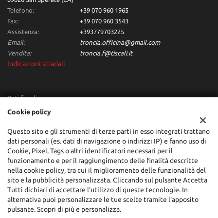
Telefono:
+39 070 960 1965
Fax:
+39 070 960 3543
Assistenza:
+393779703225
Email:
troncia.officina@gmail.com
Vendita:
troncia.f@tiscali.it
Indicazioni stradali
Dati fiscali:
Troncia Francesco Automobili
Cookie policy
Via dei Giunchi,10, San Sperate (CA)
C.F/P.IVA:
00684160955
Questo sito e gli strumenti di terze parti in esso integrati trattano
dati personali (es. dati di navigazione o indirizzi IP) e fanno uso di
Registro delle imprese:
CA
Cookie, Pixel, Tags o altri identificatori necessari per il
funzionamento e per il raggiungimento delle finalità descritte
nella cookie policy, tra cui il miglioramento delle funzionalità del
sito e la pubblicità personalizzata. Cliccando sul pulsante Accetta
Tutti dichiari di accettare l'utilizzo di queste tecnologie. In
alternativa puoi personalizzare le tue scelte tramite l'apposito
pulsante. Scopri di più e personalizza.