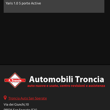
Yaris 1.0 5 porte Active
A
Troncia Auto San Sperate
Via dei Giunchi,10
09026 San Sperate (CA)