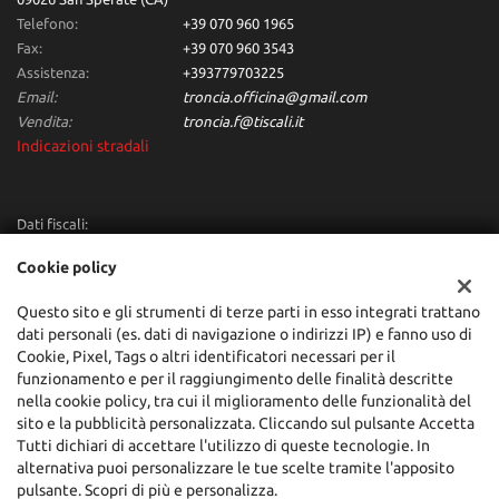
Telefono:
+39 070 960 1965
Fax:
+39 070 960 3543
Assistenza:
+393779703225
Email:
troncia.officina@gmail.com
Vendita:
troncia.f@tiscali.it
Indicazioni stradali
Dati fiscali:
Troncia Francesco Automobili
Cookie policy
Via dei Giunchi,10, San Sperate (CA)
C.F/P.IVA:
00684160955
Questo sito e gli strumenti di terze parti in esso integrati trattano
Registro delle imprese:
CA
dati personali (es. dati di navigazione o indirizzi IP) e fanno uso di
Cookie, Pixel, Tags o altri identificatori necessari per il
funzionamento e per il raggiungimento delle finalità descritte
nella cookie policy, tra cui il miglioramento delle funzionalità del
sito e la pubblicità personalizzata. Cliccando sul pulsante Accetta
Tutti dichiari di accettare l'utilizzo di queste tecnologie. In
alternativa puoi personalizzare le tue scelte tramite l'apposito
pulsante. Scopri di più e personalizza.